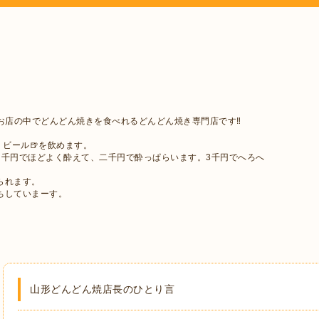
お店の中でどんどん焼きを食べれるどんどん焼き専門店です‼︎
・ビール🍺を飲めます。
。千円でほどよく酔えて、二千円で酔っぱらいます。3千円でへろへ
られます。
ちしていまーす。
山形どんどん焼店長のひとり言