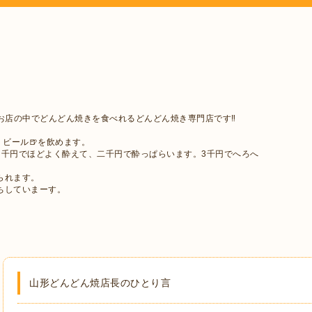
お店の中でどんどん焼きを食べれるどんどん焼き専門店です‼︎
・ビール🍺を飲めます。
。千円でほどよく酔えて、二千円で酔っぱらいます。3千円でへろへ
られます。
ちしていまーす。
山形どんどん焼店長のひとり言