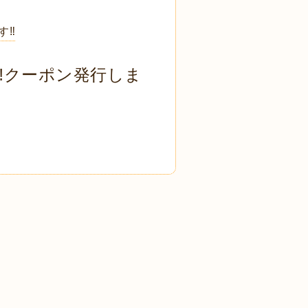
‼️
‼️クーポン発行しま