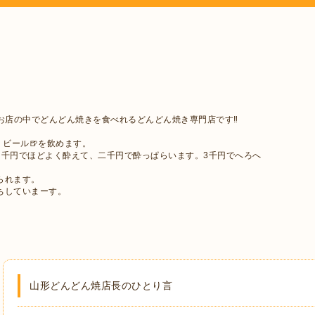
お店の中でどんどん焼きを食べれるどんどん焼き専門店です‼︎
・ビール🍺を飲めます。
。千円でほどよく酔えて、二千円で酔っぱらいます。3千円でへろへ
られます。
ちしていまーす。
山形どんどん焼店長のひとり言